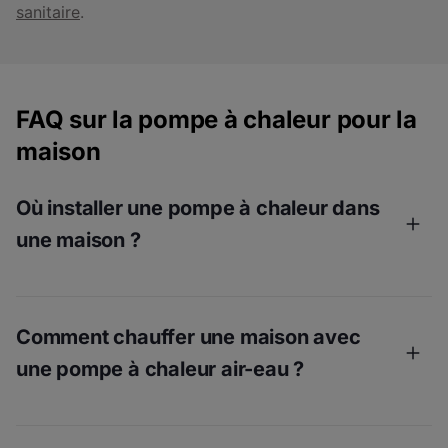
sanitaire
.
FAQ sur la pompe à chaleur pour la
maison
Où installer une pompe à chaleur dans
une maison ?
Lors de l'installation d'une pompe à chaleur
aérothermique, vous devez prendre en compte
Comment chauffer une maison avec
plusieurs facteurs. L’unité extérieure d’une pompe à
une pompe à chaleur air-eau ?
chaleur aérothermique fonctionne en aspirant l'air qui
l'entoure. Cela signifie que le système a besoin
d'espace autour de lui pour fonctionner correctement.
Une pompe à chaleur à air eau fonctionne en