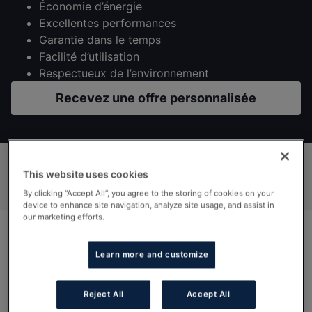
Économie d’énergie
Excellentes performances
Garantie dans le temps
Facilité d’utilisation
Respectueux de l’environnement
Recevez une offre personnalisée
This website uses cookies
Accès rapide
By clicking “Accept All”, you agree to the storing of cookies on your
device to enhance site navigation, analyze site usage, and assist in
our marketing efforts.
La condensation au service du collectif
Learn more and customize
Les chaudières murales gaz à condensation MCA de
45 à 160 présentent une esthétique résolument
Reject All
Accept All
moderne dans la lignée de la gamme Innovens avec