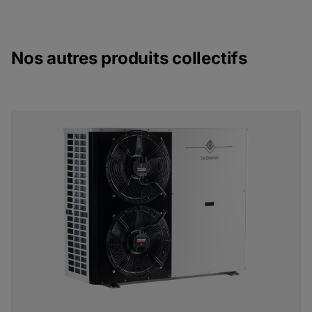
Nos autres produits collectifs
Puissance utile : de 35 à 162 kW
Énergie : tous types de gaz naturels ou propane
Dimensions : H 1045 x L 600 x P 602 mm
Régulation : au choix IniControl ou Diematic iSystem
Poids à vide : 147 kg
Raccordement :
Puissance nominale : de 304 à 608 kW
cheminée : oui
Énergie : tous types de gaz naturels ou propane
ventouse : oui
Montage en cascade : 2 à 4 chaudières
Raccordement :
cheminée : oui