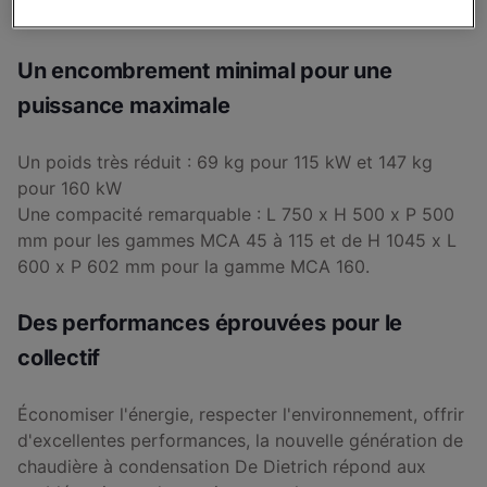
une finition soignée.
Un encombrement minimal pour une
puissance maximale
Un poids très réduit : 69 kg pour 115 kW et 147 kg
pour 160 kW
Une compacité remarquable : L 750 x H 500 x P 500
mm pour les gammes MCA 45 à 115 et de H 1045 x L
600 x P 602 mm pour la gamme MCA 160.
Des performances éprouvées pour le
collectif
Économiser l'énergie, respecter l'environnement, offrir
d'excellentes performances, la nouvelle génération de
chaudière à condensation De Dietrich répond aux