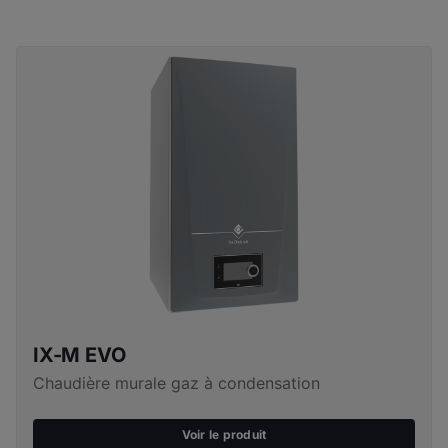
Puissance (50/30°C) : 35 à 109,7 kW
Énergie : gaz naturels G20/G25, propane, gaz vert ou
hydrogène à 20%
Dimensions : H 750 x L 500 x P 500 mm
Régulation : Diematic Evolution
Poids à vide : 61 à 77 kg
Puissance nominale : de 70 à 460 kW
Raccordement :
Énergie : gaz naturels G20/G25, propane, gaz vert ou
cheminée : oui
hydrogène à 20%
ventouse : oui
Montage avec des kits pré-fabriqués : alignement
mural (accroché au mur) ou alignement au sol
(indépendant du mur) de 2 à 4 chaudières
IX-M EVO
Montage en cascade : 2 à 4 chaudières
Chaudière murale gaz à condensation
Raccordement :
cheminée : oui
Voir le produit
ventouse : oui