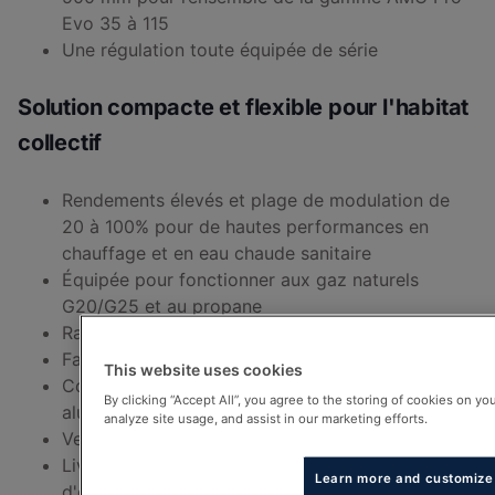
Evo 35 à 115
Une régulation toute équipée de série
Solution compacte et flexible pour l'habitat
collectif
Rendements élevés et plage de modulation de
20 à 100% pour de hautes performances en
chauffage et en eau chaude sanitaire
Équipée pour fonctionner aux gaz naturels
G20/G25 et au propane
Raccordement ventouse ou cheminée
Faibles émissions polluantes
This website uses cookies
Corps de chauffe monobloc en
By clicking “Accept All”, you agree to the storing of cookies on yo
aluminium/silicium
analyze site usage, and assist in our marketing efforts.
Ventilateur avec silencieux à l'aspiration d'air
Livrée avec purgeur automatique et siphon
Learn more and customize
d'écoulement