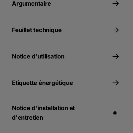
Raccordement ventouse ou cheminée
Argumentaire
Faibles émissions polluantes
Corps de chauffe monobloc en 
aluminium/silicium
Feuillet technique
Brûleur gaz à pré mélange en inox avec surface 
en fibres métalliques tressées, modulant de 18 à 
100 % de la puissance
Ventilateur avec silencieux à l’aspiration d’air
Notice d'utilisation
Livrée avec purgeur automatique et siphon 
d’écoulement
DIEMATIC EVOLUTION : régulation texte clair, 
permet la gestion de 3 circuits chauffage, d’un 
Etiquette énergétique
circuit ECS et d’une cascade
Notice d'installation et
d'entretien