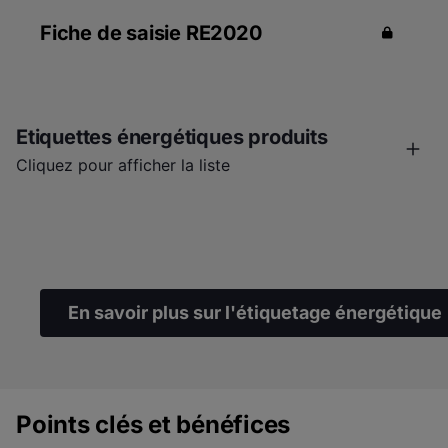
Fiche de saisie RE2020
Etiquettes énergétiques produits
Cliquez pour afficher la liste
Retrouvez directement les étiquettes et les fiches
d'informations produits détaillées, sur le registre
européen de l'étiquetage énergétique des produits
EPREL. Les documentations peuvent être téléchargées
En savoir plus sur l'étiquetage énergétique
en bas à droite de la page du site EPREL.
Étiquette énergétique et fiche produit (
Uniquement les
AMC PRO EVO 35
Points clés et bénéfices
AMC PRO EVO 45