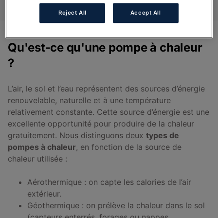
Reject All
Accept All
Qu'est-ce qu'une pompe à chaleur
?
L’air, le sol et l’eau représentent des sources d’énergie
renouvelable, naturelle et à une température
relativement constante. Cette source d’énergie est une
excellente opportunité pour produire de la chaleur
gratuitement. Nous distinguons deux
types de
pompes à chaleur
, en fonction de la source de
chaleur utilisée :
Aérothermique : on capte les calories de l’air
extérieur.
Géothermique : on prélève la chaleur dans le sol
(capteurs enterrés, forages ou nappes