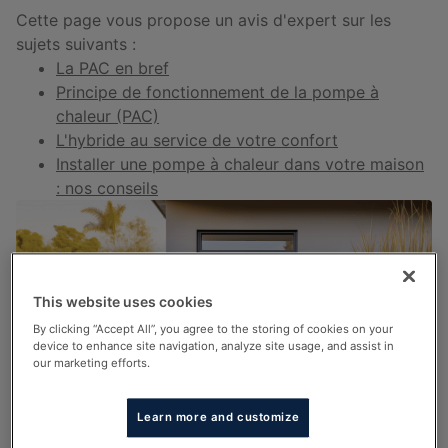
Cette page vous propose un avis d'expert sur les
sujets suivants :
La PAC en bref
Principe de fonctionnement de la pompe à
chaleur (PAC)
L'hybride au service de votre confort
Installer une pompe à chaleur dans votre maison
: nos conseils
This website uses cookies
By clicking “Accept All”, you agree to the storing of cookies on your
device to enhance site navigation, analyze site usage, and assist in
our marketing efforts.
Learn more and customize