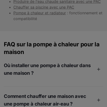
Produire de l'eau chaude sanitaire avec une PAC
Chauffer sa piscine avec une PAC
Pompe à chaleur et radiateur
: fonctionnement et
compatibilité
FAQ sur la pompe à chaleur pour la
maison
Où installer une pompe à chaleur dans
une maison ?
Lors de l'installation d'une pompe à chaleur
aérothermique, vous devez prendre en compte
Comment chauffer une maison avec
plusieurs facteurs. L’unité extérieure d’une pompe à
une pompe à chaleur air-eau ?
chaleur aérothermique fonctionne en aspirant l'air qui