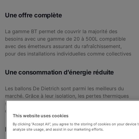
Une offre complète
La gamme BT permet de couvrir la majorité des
besoins avec une gamme de 20 à 500L compatible
avec des émetteurs assurant du rafraîchissement,
pour des installations individuelles comme collectives
Une consommation d’énergie réduite
Les ballons De Dietrich sont parmi les meilleurs du
marché. Grâce à leur isolation, les pertes thermiques
sont réduites au minimum pour réduire les factures
d’énergie.
This website uses cookies
By clicking “Accept All”, you agree to the storing of cookies on your device 
Facilité d’installation
analyze site usage, and assist in our marketing efforts.