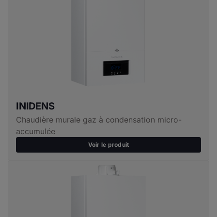
Débit spécifique en eau chaude sanitaire (L/min): 14,3
Poids net (kg) : 30,5
Dimensions (mm): H760xL450xP330
Puissance (kW) : 24
Débit spécifique en eau chaude sanitaire (L/min): 16,7
Poids net (kg) : 31,5
Dimensions (mm): H760xL450xP330
INIDENS
Chaudière murale gaz à condensation micro-
accumulée
Voir le produit