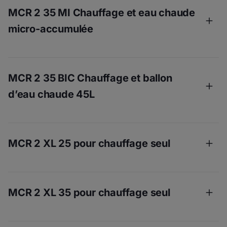
MCR 2 35 MI Chauffage et eau chaude
micro-accumulée
MCR 2 35 BIC Chauffage et ballon
Puissance (kW) : 24
d’eau chaude 45L
Poids net (kg) : 28,5
Dimensions (mm): H700xL400xP280
MCR 2 XL 25 pour chauffage seul
Puissance (kW) : 20
Débit spécifique en eau chaude sanitaire (L/min) :
14,3
Poids net (kg): 28,5
MCR 2 XL 35 pour chauffage seul
Dimensions (mm): H700xL400xP280
Puissance nominale en mode chauffage (kW) : 24