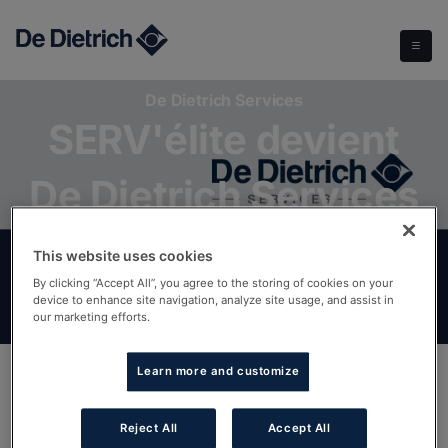
SERV'élite devient De Dietrich Services
De Dietrich Services
SERV'élite devient
De Dietrich Services
This website uses cookies
By clicking “Accept All”, you agree to the storing of cookies on your
device to enhance site navigation, analyze site usage, and assist in
our marketing efforts.
Learn more and customize
Pendant plus de 30 ans, SERV’élite a assuré le service
après-vente Constructeur De Dietrich, Chappée et
Oertli. La marque SERV’élite s’arrête désormais et
Reject All
Accept All