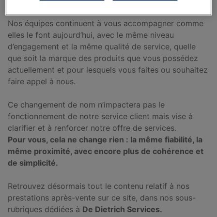
devient
De Dietrich Services
.
Nos équipes continuent à vous accompagner comme
elles le font aujourd’hui, avec le même niveau
d’engagement et la même qualité de service, quelle
que soit la marque des produits que vous possédez
actuellement et pour lesquels vous faites ou souhaitez
faire appel à nous.
Ce changement de nom n’impactera pas le
fonctionnement de notre service client mais vise à
clarifier et à renforcer notre offre de services.
Pour vous, cela ne change rien : la même fiabilité, la
même proximité, avec encore plus de cohérence et
de simplicité.
Retrouvez désormais tout le contenu relatif à nos
prestations après-vente sur ce site, dans nos sous-
rubriques dédiées à
De Dietrich Services.