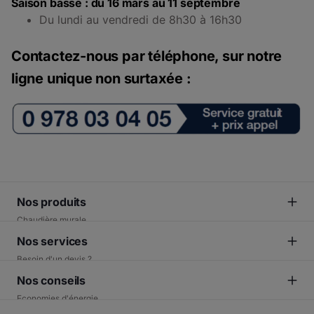
Saison basse : du 16 mars au 11 septembre
Du lundi au vendredi de 8h30 à 16h30
Contactez-nous par téléphone, sur notre
ligne unique non surtaxée :
Nos produits
Chaudière murale
Pompe à chaleur
Nos services
Système solaire chauffage
Besoin d'un devis ?
Chauffe-eau thermodynamique
Trouver un installateur
Nos conseils
Préparateur eau chaude
SAV constructeur
Economies d'énergie
Service consommateurs