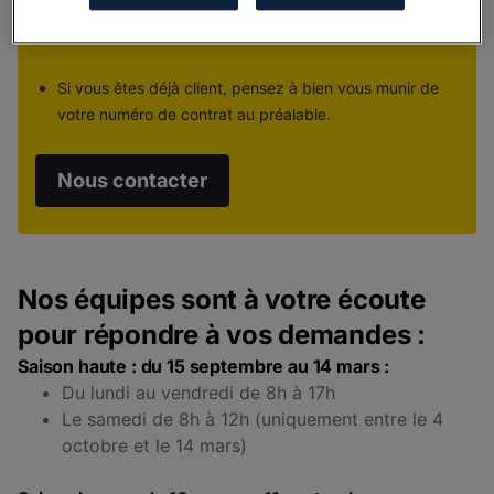
changement de coordonnées bancaires ou
postales.
Si vous êtes déjà client, pensez à bien vous munir de
votre numéro de contrat au préalable.
Nous contacter
Nos équipes sont à votre écoute
pour répondre à vos demandes :
Saison haute : du 15 septembre au 14 mars :
Du lundi au vendredi de 8h à 17h
Le samedi de 8h à 12h (uniquement entre le 4
octobre et le 14 mars)